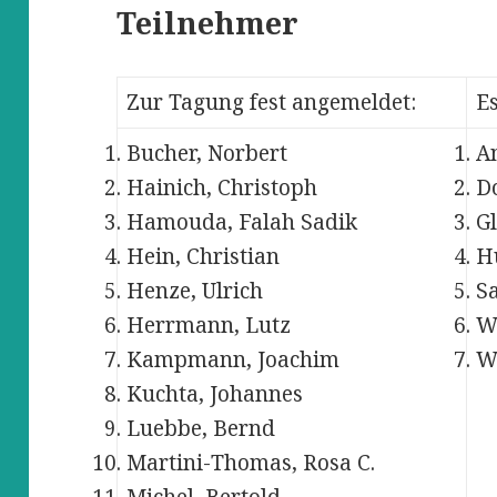
Teilnehmer
Zur Tagung fest angemeldet:
Es
Bucher, Norbert
A
Hainich, Christoph
D
Hamouda, Falah Sadik
Gl
Hein, Christian
H
Henze, Ulrich
S
Herrmann, Lutz
W
Kampmann, Joachim
W
Kuchta, Johannes
Luebbe, Bernd
Martini-Thomas, Rosa C.
Michel, Bertold