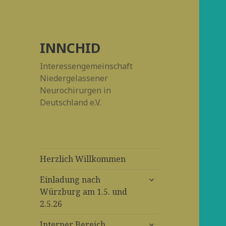
INNCHID
Interessengemeinschaft
Niedergelassener
Neurochirurgen in
Deutschland e.V.
Herzlich Willkommen
untermenü
Einladung nach
anzeigen
Würzburg am 1.5. und
2.5.26
untermenü
Interner Bereich