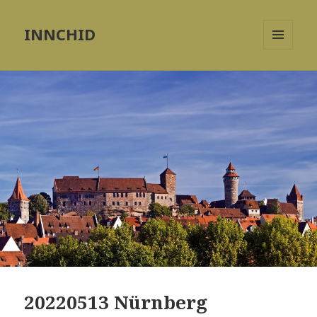
INNCHID
MENÜ
UND
WIDGETS
20220513 Nürnberg